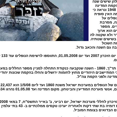
להן שישים שנה
הקמת המדינה
בשנת 1948 ונראה כי
ה האין סופית
ופלים על
, מסרבת
ים. מספר
ם הוא ארוך
ר ולא שקטה לה
בשישים שנותיה.
 השכול
ה גם השנה והכאב גדול.
ם.
בשנת תר"ך, 1860 - השנה שנקבעה כנקודת התחלה למניין מספר החללים ב
 המתיישבים היהודיים מחוץ לחומות ירושלים והחלו בהקמת שכונות יהודיו
דינה ולפני הקמת צה"ל.
 הנופלים במערכות ישראל משנת 1860 ועד ליום 1/5/08 הוא
22,437 נופלים
, אנשי מערכת המודיעין והביטחון.
צפירת דומיה בת שתי דקות ולאחריה
ם הבדואים בצומת המוביל.