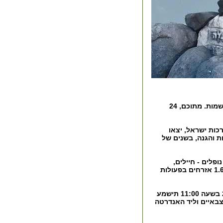
מערב יום הזכרון 2007 ועד יום 01.05.2008, התווספו לרשימת הנופלים עוד 133 שמות. מתוכם, 24
מערכות ישראל, יצאו
ת והגנה, בשנים של
- חיילים,
מקום המדינה ועד 01.05.08 נהרגו 1.634 אזרחים בפעולות
ביום הזיכרון לחללי מערכות ישראל, יום רביעי, ב' באייר התשס"ח, 7 במאי 2008 בשעה 11:00 תישמע
 יערכו טקסים ממלכתיים ב- 43 בתי עלמין צבאיים וליד האנדרטה