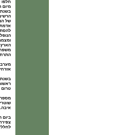
חלפו 
מיום 
הרשימ
של הנ
אדמתה
להסתי
הנופלי
ומצמר
הארץ 
משפחת
התרחב
אזרחי
ראשוני
טרום מ
מספרם של
שוטרים
איבה.
לחללי