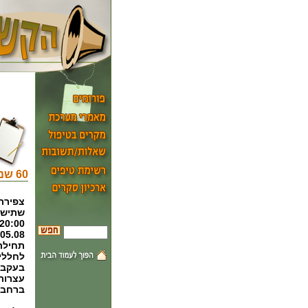
60 שנים למדינה – משפחת השכול התרחבה גם השנה !
צפירת 
שתישמ
תחילתו
לחללי
בעקבות
עצרות 
ברחבי